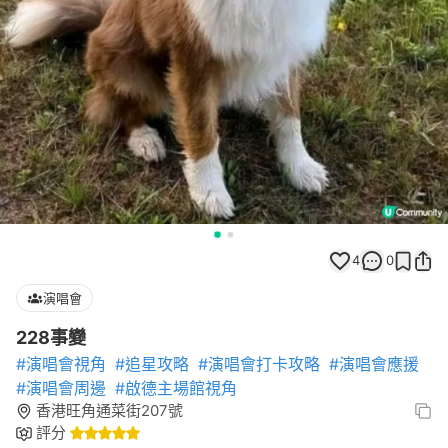
4
0
演唱會
228事變
#演唱會視角
#追星攻略
#演唱會打卡攻略
#演唱會應援
#演唱會周邊
#啟德主場館視角
香港旺角通菜街207號
評分