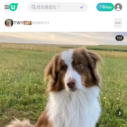
下載App
TWY
2026/01/11
1
/
2
Next