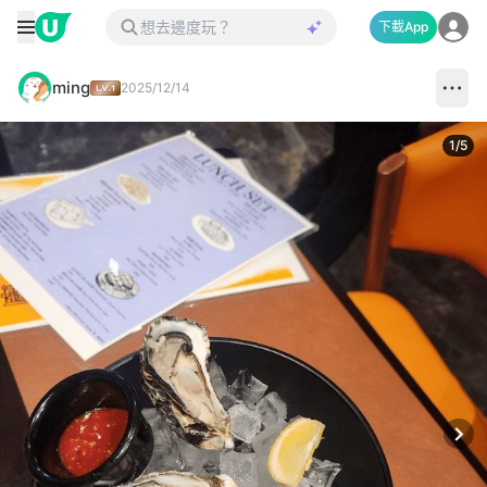
下載App
ming
2025/12/14
1
/
5
Next