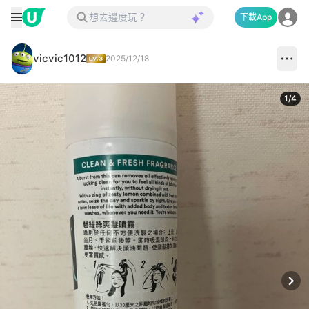
下載App
vicvic1012
2025/12/18
1
/
4
Next