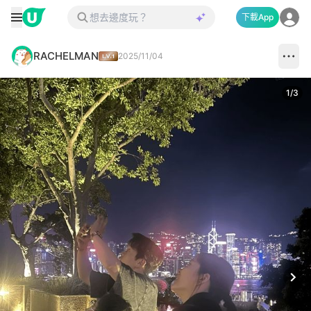
下載App
RACHELMAN
2025/11/04
1
/
3
Next