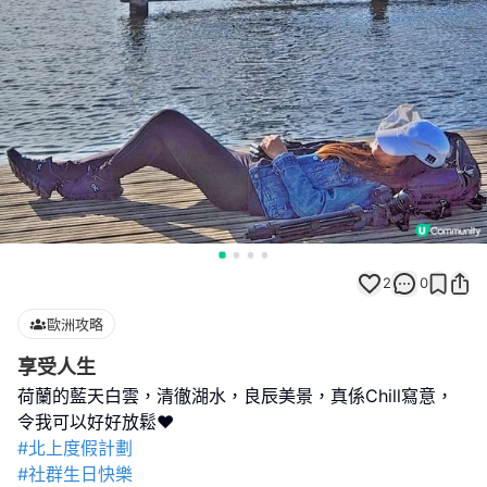
2
0
歐洲攻略
享受人生
荷蘭的藍天白雲，清徹湖水，良辰美景，真係Chill寫意，
#北上度假計劃
#社群生日快樂