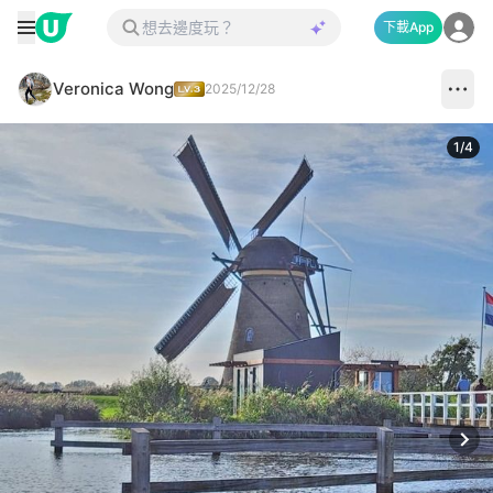
下載App
Veronica Wong
2025/12/28
1
/
4
Next