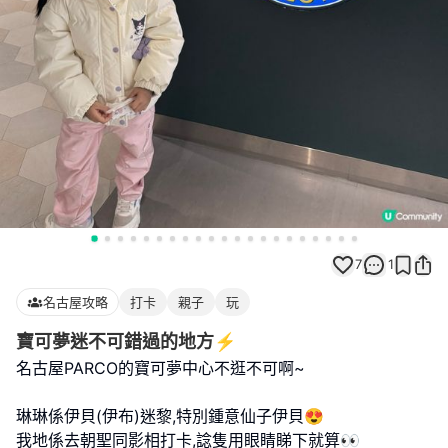
7
1
名古屋攻略
打卡
親子
玩
寶可夢迷不可錯過的地方⚡️
名古屋PARCO的寶可夢中心不逛不可啊~
琳琳係伊貝(伊布)迷黎,特別鍾意仙子伊貝😍
我地係去朝聖同影相打卡,諗隻用眼睛睇下就算👀