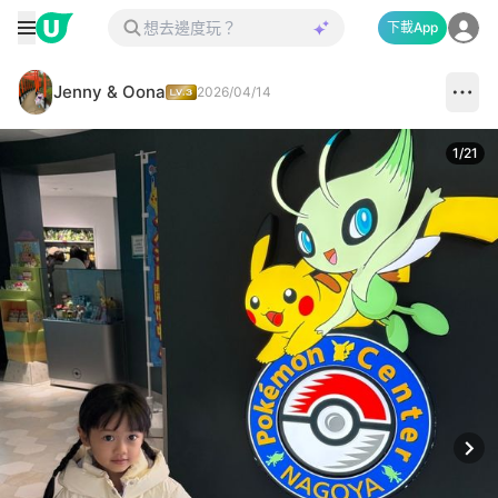
下載App
Jenny & Oona
2026/04/14
1
/
21
Next