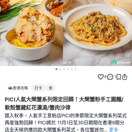
8
1
香港攻略
打卡
食
PICI人氣大閘蟹系列限定回歸！大閘蟹粉手工圓麵/
軟殼蟹藏紅花濃湯/蟹肉沙律
踏入秋季，人氣手工意粉店PICI的季節限定大閘蟹系列菜式
再度強勢回歸！PICI將於 11月1日至30日期間在香港9間分
店全天候供應四款大閘蟹系列菜式，各位蟹迷勿
...
更多