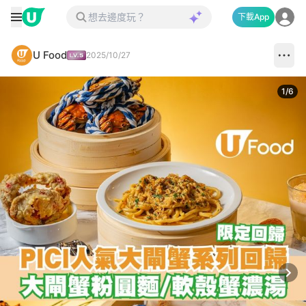
下載App
U Food
2025/10/27
1
/
6
Next