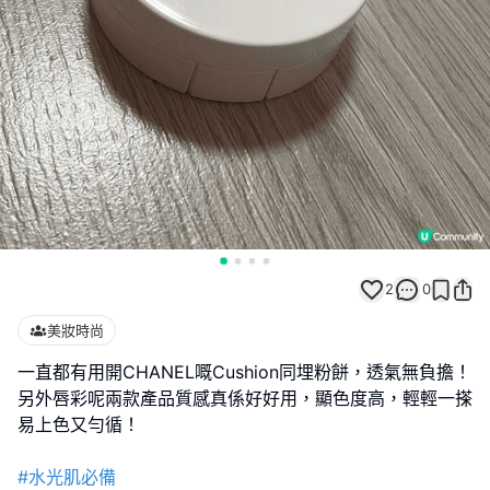
2
0
美妝時尚
一直都有用開CHANEL嘅Cushion同埋粉餅，透氣無負擔！
另外唇彩呢兩款產品質感真係好好用，顯色度高，輕輕一搽
易上色又勻循！
#水光肌必備