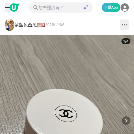
下載App
紫藍色西瓜
2025/11/06
1
/
4
Next