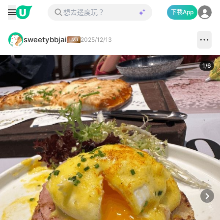
下載App
sweetybbjai
2025/12/13
1
/
6
Next