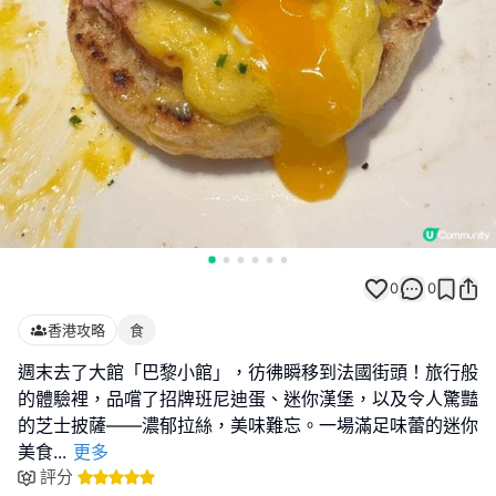
0
0
香港攻略
食
週末去了大館「巴黎小館」，彷彿瞬移到法國街頭！旅行般
的體驗裡，品嚐了招牌班尼迪蛋、迷你漢堡，以及令人驚豔
的芝士披薩——濃郁拉絲，美味難忘。一場滿足味蕾的迷你
美食
...
更多
評分