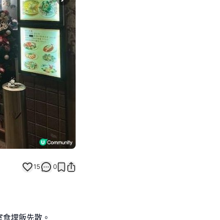
Next slide
15
0
室食埋飯先散。