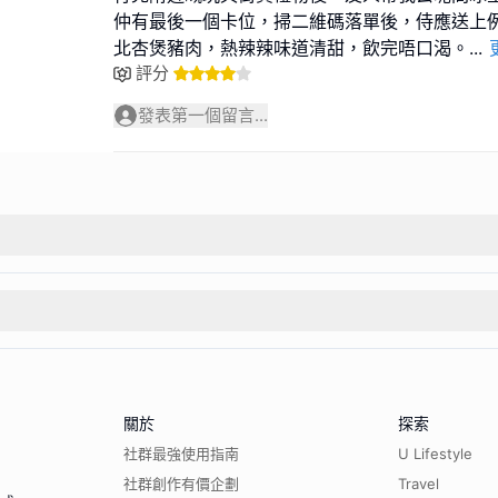
仲有最後一個卡位，掃二維碼落單後，侍應送上
北杏煲豬肉，熱辣辣味道清甜，飲完唔口渴。
...
評分
發表第一個留言...
關於
探索
社群最強使用指南
U Lifestyle
社群創作有價企劃
Travel