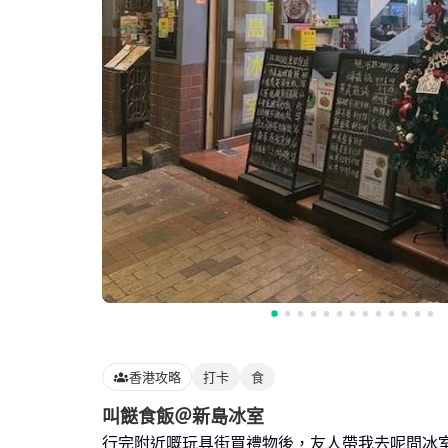
香港攻略
打卡
食
叫餸食飯＠新島冰室
行完附近嘅玩具街買禮物後，友人帶我去呢間冰