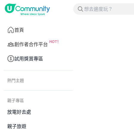
首頁
創作者合作平台
試用獎賞專區
熱門主題
親子專區
放電好去處
親子旅遊