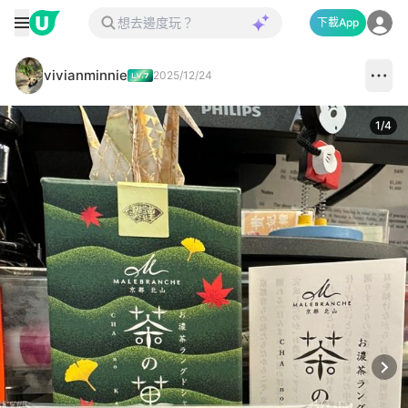
下載App
vivianminnie
2025/12/24
1
/
4
Next