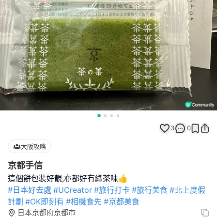
3
0
大阪攻略
京都手信
#日本好去處
#UCreator
#旅行打卡
#旅行美食
#北上度假
計劃
#OK即刻有
#相機食先
#京都美食
日本京都府京都市