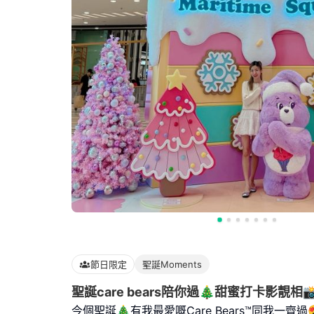
節日限定
聖誕Moments
聖誕care bears陪你過🎄甜蜜打卡影靚相
今個聖誕🎄有我最愛嘅Care Bears™️同我一齊過