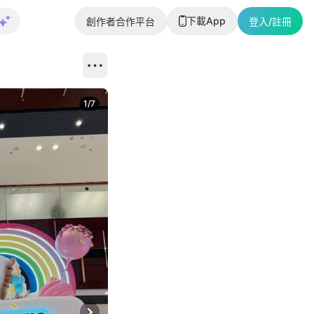
下載App
創作者合作平台
登入/註冊
1
/
7