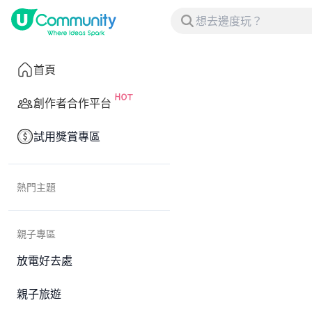
首頁
創作者合作平台
試用獎賞專區
熱門主題
親子專區
放電好去處
親子旅遊