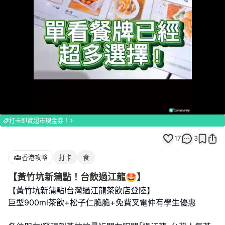
Loaded
:
Unmute
100.00%
打卡即賞超市現金券！
17
3
香港攻略
打卡
食
【黃竹坑新蒲點！台飲過江龍🤩】
【黃竹坑新蒲點!台灣過江龍茶飲店登陸】
巨型900ml茶飲+松子仁脆脆+免費叉電仲有學生優惠