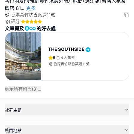
各位朋友!發現到黃竹坑最近開左呢間｢過江龍｣台灣人氣茶
飲店 81
...
更多
香港黃竹坑香葉道11號
評分
文章提及
的好去處
THE SOUTHSIDE
5
4
人想去
香港黃竹坑香葉道11號
顯示所有留言(
3
)...
社群主題
熱門地點