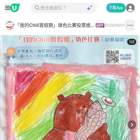
下載App
「我的Chill賞假期」填色比賽投票進行中✅
2026/06/01
1
/
2
Next