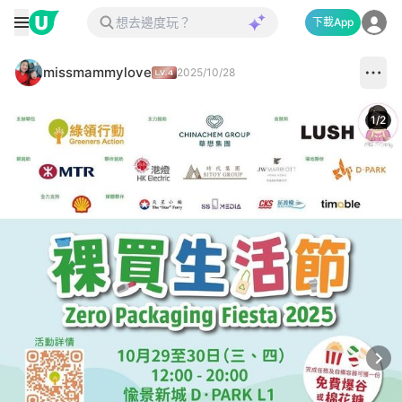
下載App
missmammylove
2025/10/28
1
/
2
Next