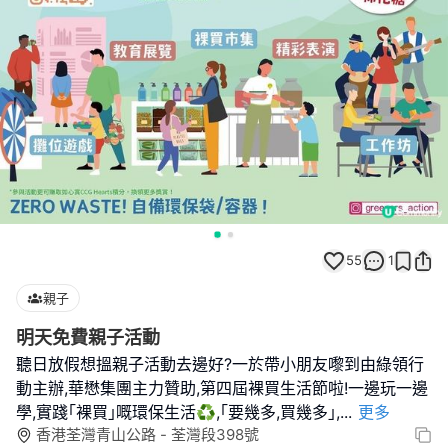
55
1
親子
明天免費親子活動
聽日放假想搵親子活動去邊好?一於帶小朋友嚟到由綠領行
動主辦,華懋集團主力贊助,第四屆裸買生活節啦!一邊玩一邊
學,實踐｢裸買｣嘅環保生活♻️,｢要幾多,買幾多｣,
...
更多
香港荃灣青山公路 - 荃灣段398號