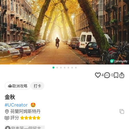
4
0
歐洲攻略
打卡
金秋
#UCreator
🤩
荷蘭阿姆斯特丹
評分
發表第一個留言...