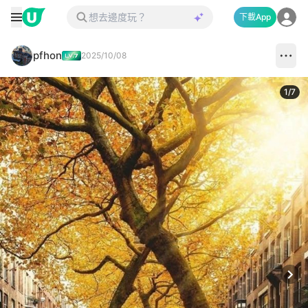
下載App
pfhon
2025/10/08
1
/
7
Next