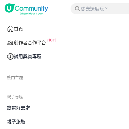
首頁
創作者合作平台
試用獎賞專區
熱門主題
親子專區
放電好去處
親子旅遊