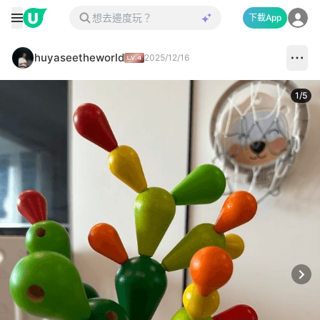
下載App
huyaseetheworld
2025/12/16
1
/
5
Next