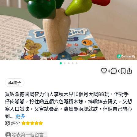
4
0
親子
買咗盒德國嘅智力仙人掌積木畀10個月大嘅BB玩，佢對手
仔肉嘟嘟，拎住啲五顏六色嘅積木塊，擰嚟擰去研究，又想
塞入口試味，又嘗試疊高，雖然疊兩塊就跌，但佢自己開心
到
...
更多
評分
發表第一個留言...