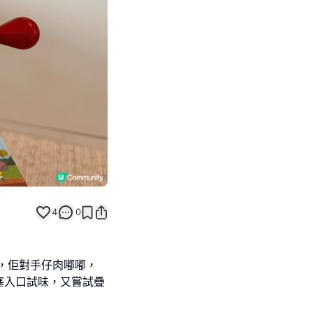
4
0
玩，佢對手仔肉嘟嘟，
塞入口試味，又嘗試疊