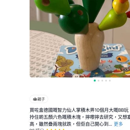
親子
買咗盒德國嘅智力仙人掌積木畀10個月大嘅BB
拎住啲五顏六色嘅積木塊，擰嚟擰去研究，又想
高，雖然疊兩塊就跌，但佢自己開心到
...
更多