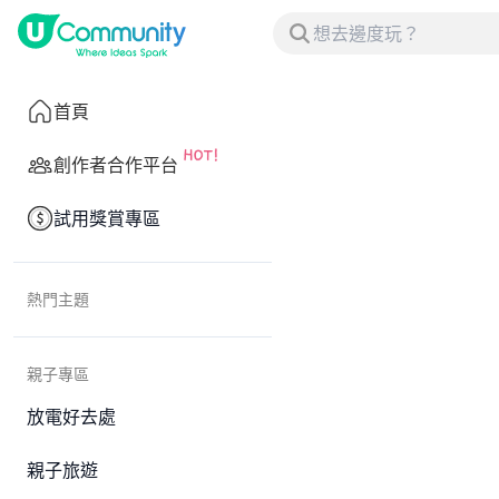
首頁
創作者合作平台
試用獎賞專區
熱門主題
親子專區
放電好去處
親子旅遊