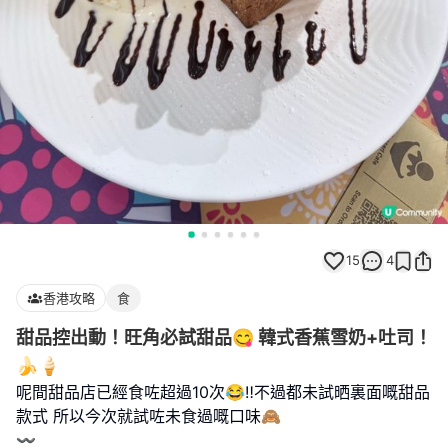
15
4
香港攻略
食
甜品控出動！旺角必試甜品😋 韓式香蕉雪奶+吐司！
🍌🍦
呢間甜品店已經食咗超過10次😂‼️不過都未試晒裏面嘅甜品
款式 所以今次就試咗未食過嘅口味🙈
〰️