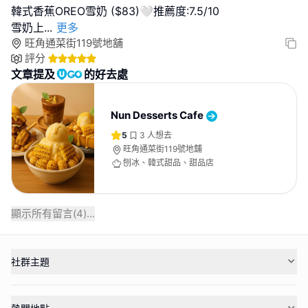
韓式香蕉OREO雪奶 ($83)🤍推薦度:7.5/10
雪奶上
...
更多
旺角通菜街119號地舖
評分
文章提及
的好去處
Nun Desserts Cafe
5
3
人想去
旺角通菜街119號地舖
刨冰、韓式甜品、甜品店
顯示所有留言(
4
)...
社群主題