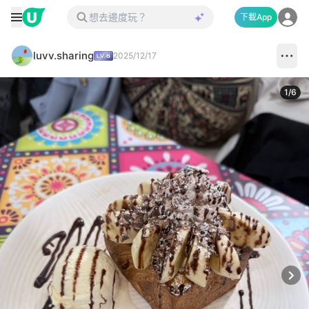
下載App
luvv.sharing
2025/12/17
1
/
6
Next