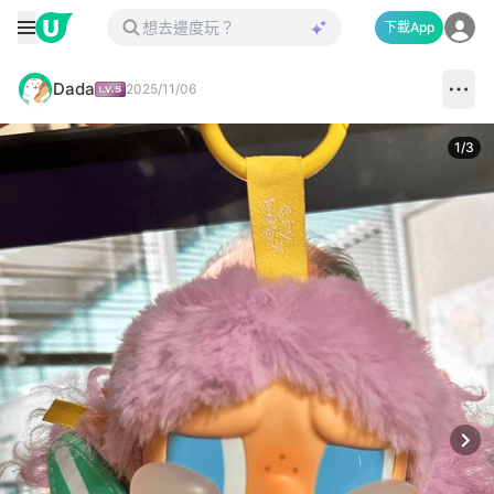
下載App
Dada
2025/11/06
1
/
3
Next