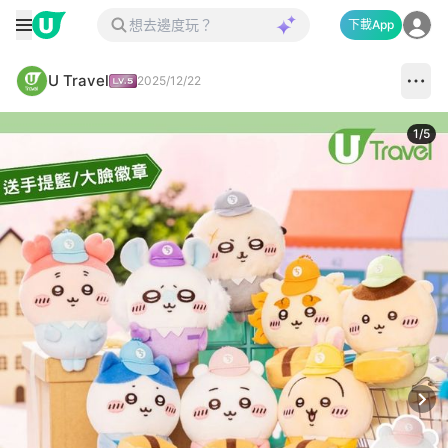
下載App
U Travel
2025/12/22
1
/
5
Next