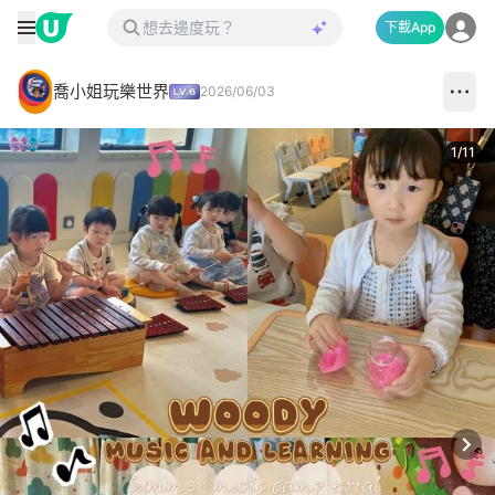
下載App
喬小姐玩樂世界
2026/06/03
1
/
11
Next