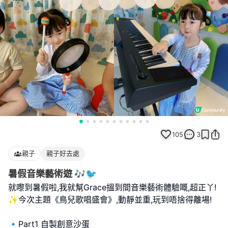
105
3
親子
親子好去處
暑假音樂藝術遊 🎶🐦
就嚟到暑假啦,我就幫Grace搵到間音樂藝術體驗嘅,超正丫!
✨今次主題《鳥兒歌唱盛會》,動靜並重,玩到唔捨得離場!
🔹Part1 自製創意沙蛋