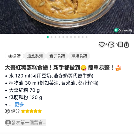
6
0
食譜
速煮系列
親子食譜
烘焙食譜
大棗紅糖蒸糕食譜！新手都做到😋 簡單易整！🍰
• 水 120 ml(可用豆奶､燕麥奶等代替牛奶)
• 植物油 30 ml(例如菜油､粟米油､葵花籽油)
• 大棗紅糖 70 g
• 低筋麵粉 120 g
•
...
更多
評分
發表第一個留言...