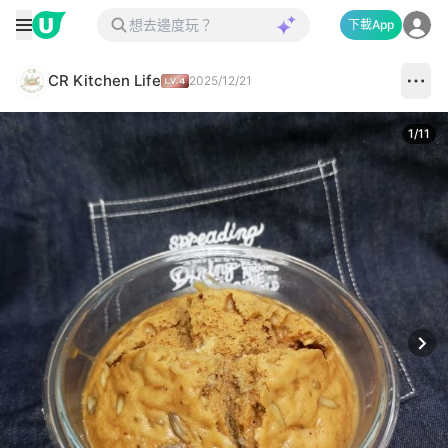
下載App
CR Kitchen Life
2025/12/21
1
/
11
Next