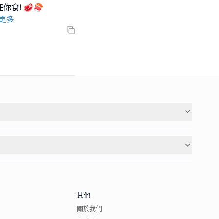
你食! 🥩🍣
更多
其他
關於我們