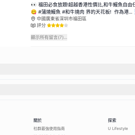
👀 福田必食放題!超越香港性價比,和牛鰻魚自由任
😋 #蒲燒鰻魚 #和牛燒肉 界的天花板! 作為港
...
中國廣東省深圳市福田區
評分
顯示所有留言(
7
)...
關於
探索
社群最強使用指南
U Lifestyle