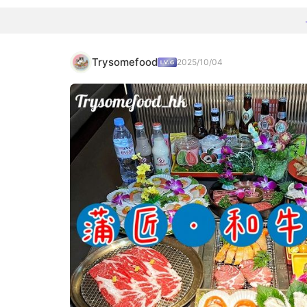
Trysomefood
2025/10/04