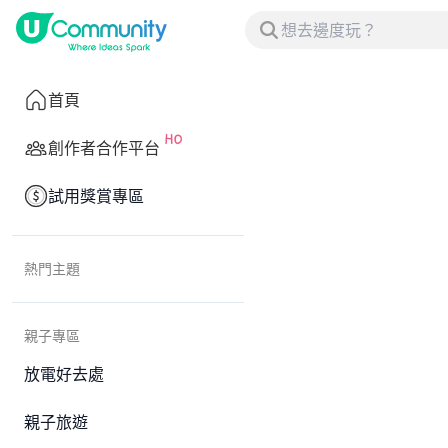
首頁
創作者合作平台
試用獎賞專區
熱門主題
親子專區
放電好去處
親子旅遊