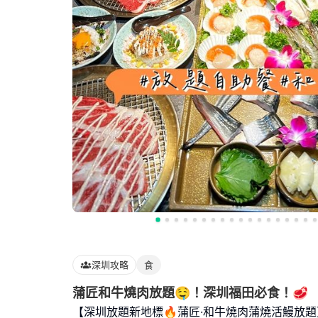
深圳攻略
食
蒲匠和牛燒肉放題🤤！深圳福田必食！🥩
【深圳放題新地標🔥蒲匠·和牛燒肉蒲燒活鰻放題