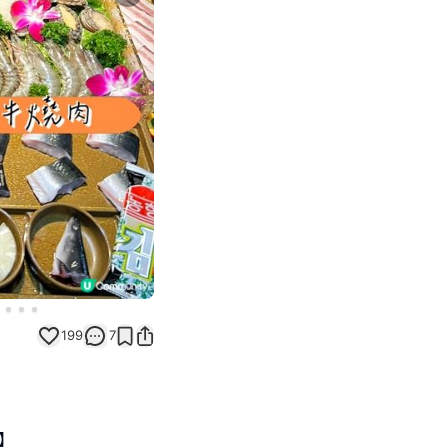
Next slide
199
7
】