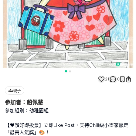
21
0
親子
參加者：趙佩慧
參加組別：幼稚園組
【❤️讚好即投票】立即Like Post，支持Chill級小畫家贏走
「最高人氣獎」🎨！