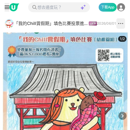
下載App
「我的Chill賞假期」填色比賽投票進行中✅
2026/06/01
1
/
2
Next