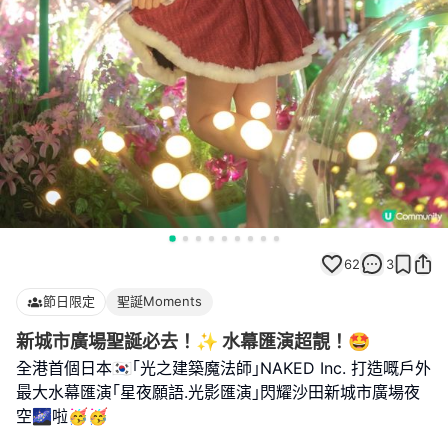
62
3
節日限定
聖誕Moments
新城市廣場聖誕必去！✨ 水幕匯演超靚！🤩
全港首個日本🇰🇷｢光之建築魔法師｣NAKED Inc. 打造嘅戶外
最大水幕匯演｢星夜願語.光影匯演｣閃耀沙田新城市廣場夜
空🌌啦🥳🥳