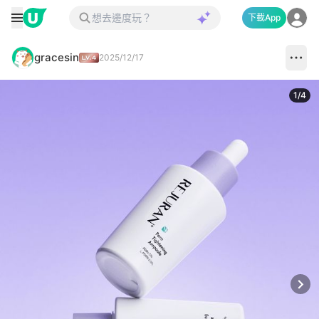
下載App
gracesin
2025/12/17
1
/
4
Next