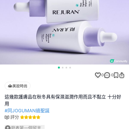
0
0
美妝時尚
這幾款護膚品在秋冬具有保濕滋潤作用而且不黏立 十分好
#同JOGUMAN過聖誕
評分
發表第一個留言...