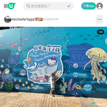
下載App
michelle1qqq1
2026/04/19
1
/
4
Next