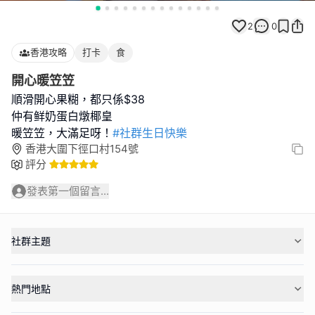
2
0
香港攻略
打卡
食
開心暖笠笠
順滑開心果糊，都只係$38
仲有鲜奶蛋白燉椰皇
暖笠笠，大滿足呀！
#社群生日快樂
香港大圍下徑口村154號
評分
發表第一個留言...
社群主題
熱門地點