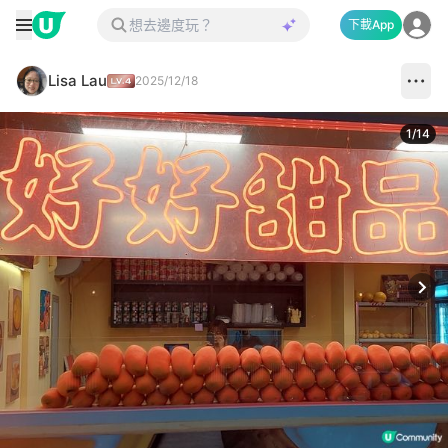
下載App
Lisa Lau
2025/12/18
1
/
14
Next