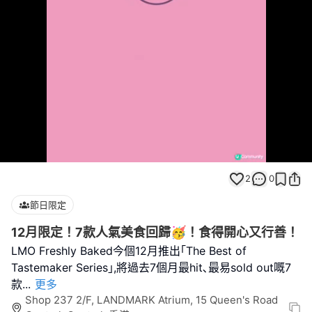
Loaded
:
Replay
Unmute
Full
100.00%
2
0
節日限定
12月限定！7款人氣美食回歸🥳！食得開心又行善！
LMO Freshly Baked今個12月推出｢The Best of
Tastemaker Series｣,將過去7個月最hit､最易sold out嘅7
款
...
更多
Shop 237 2/F, LANDMARK Atrium, 15 Queen's Road