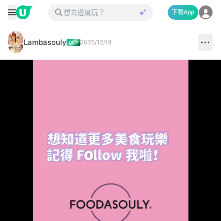
下載App
Lambasouly
2025/12/18