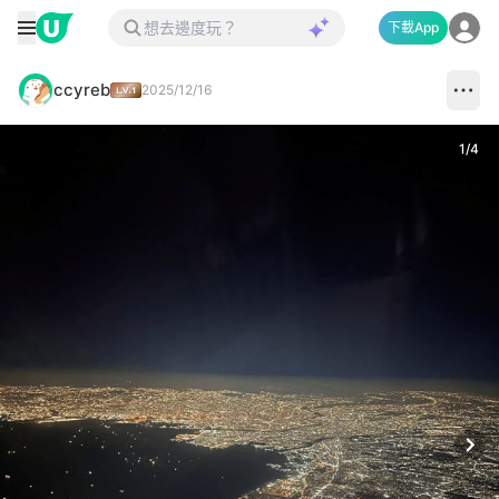
下載App
ccyreb
2025/12/16
1
/
4
Next