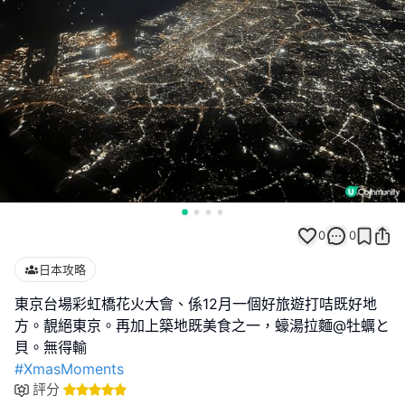
0
0
日本攻略
東京台場彩虹橋花火大會、係12月一個好旅遊打咭既好地
方。靚絕東京。再加上築地既美食之一，蠔湯拉麵@牡蠣と
#XmasMoments
評分