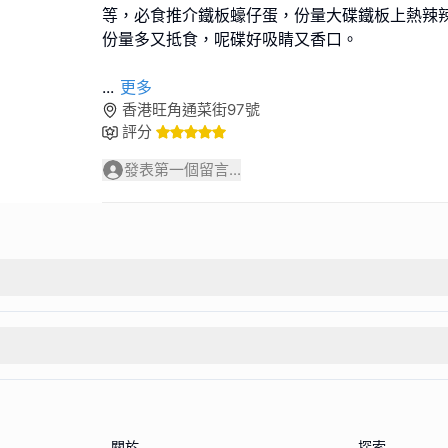
等，必食推介鐵板蠔仔蛋，份量大碟鐵板上熱辣
份量多又抵食，呢碟好吸睛又香口。
...
更多
香港旺角通菜街97號
評分
發表第一個留言...
關於
探索