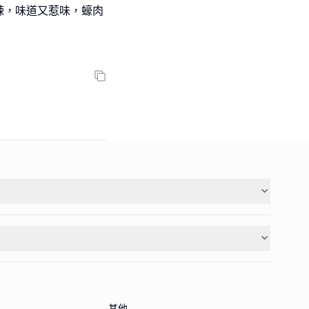
辣，味道又惹味，蠔肉
其他