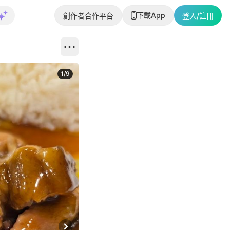
下載App
創作者合作平台
登入/註冊
1
/
9