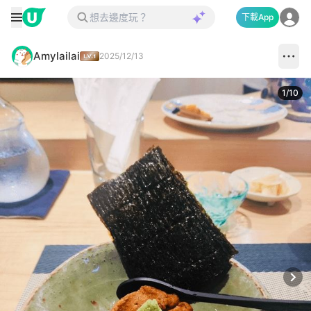
下載App
Amylailai
2025/12/13
1
/
10
Next