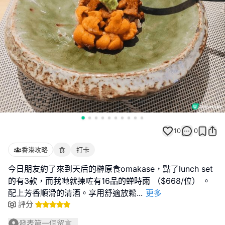
10
0
香港攻略
食
打卡
今日朋友約了來到天后的榊原食omakase，點了lunch set
的有3款，而我哋就揀咗有16品的蝉時雨 （$668/位） 。
配上芳香順滑的清酒。享用舒適放鬆
...
更多
評分
發表第一個留言...