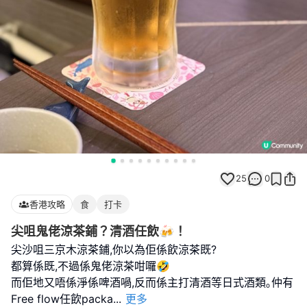
25
0
香港攻略
食
打卡
尖咀鬼佬涼茶鋪？清酒任飲🍻！
尖沙咀三京木涼茶鋪,你以為佢係飲涼茶既?
都算係既,不過係鬼佬涼茶咁囉🤣
而佢地又唔係淨係啤酒喎,反而係主打清酒等日式酒類｡仲有
Free flow任飲packa
...
更多