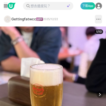
下載App
Gettingfatwcc
2025/12/22
1
/
10
Next