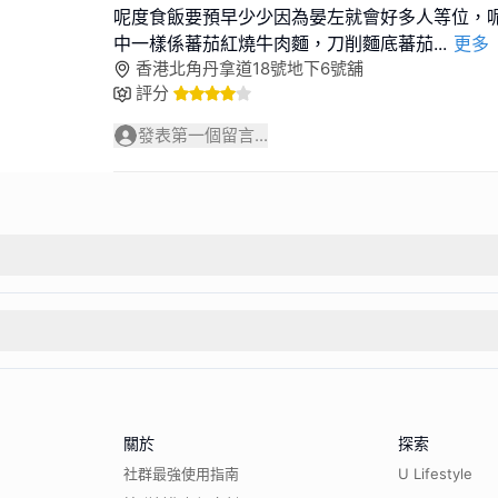
呢度食飯要預早少少因為晏左就會好多人等位，
中一樣係蕃茄紅燒牛肉麵，刀削麵底蕃茄
...
更多
香港北角丹拿道18號地下6號舖
評分
發表第一個留言...
關於
探索
社群最強使用指南
U Lifestyle