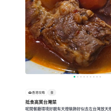
香港攻略
食
抵食高質台灣菜
呢間餐廳環境好靚有天燈裝飾好似去左台灣放天