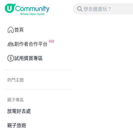
首頁
創作者合作平台
試用獎賞專區
熱門主題
親子專區
放電好去處
親子旅遊