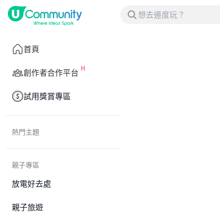
首頁
創作者合作平台
試用獎賞專區
熱門主題
親子專區
放電好去處
親子旅遊