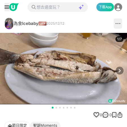
下載App
為食Icebaby
2025/12/12
1
/
7
Next
0
0
節日限定
聖誕Moments