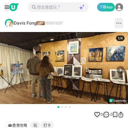
下載App
Davis Fong
2025/12/27
1
/
4
Next
0
0
香港攻略
玩
打卡