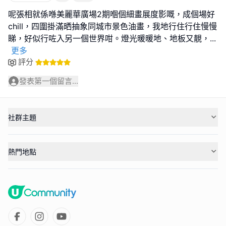
呢張相就係喺美麗華廣場2期嗰個細畫展度影嘅，成個場好
chill，四圍掛滿晒抽象同城市景色油畫，我地行住行住慢慢
睇，好似行咗入另一個世界咁。燈光暖暖地、地板又靚，
...
更多
評分
發表第一個留言...
社群主題
熱門地點