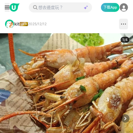
下載App
kit
2025/12/12
1
/
4
Next