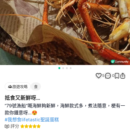
5
0
旅遊攻略
食
抵食又新鮮呀…
“79號漁船”嘅海鮮夠新鮮，海鮮款式多，煮法隨意，梗有一
#我想食lifetastic聖誕蛋糕
評分