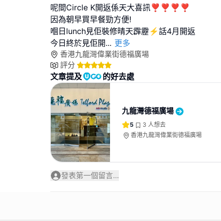
呢間Circle K開返係天大喜訊❣️❣️❣️❣️
因為朝早買早餐勁方便!
嗰日lunch見佢裝修晴天霹靂⚡️話4月開返
今日終於見佢開
...
更多
香港九龍灣偉業街德福廣場
評分
文章提及
的好去處
九龍灣德福廣場
5
3
人想去
香港九龍灣偉業街德福廣場
發表第一個留言...