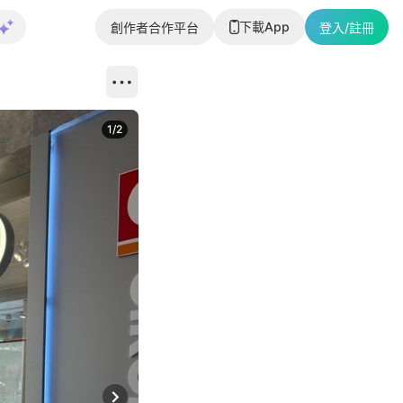
下載App
創作者合作平台
登入/註冊
1
/
2
即睇更多社