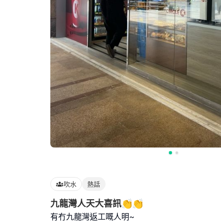
吹水
熱話
九龍灣人天大喜訊👏👏
有冇九龍灣返工嘅人明~