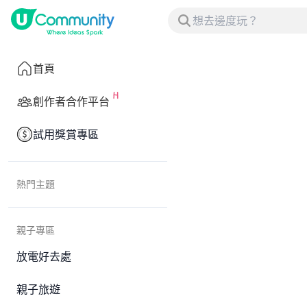
首頁
創作者合作平台
試用獎賞專區
熱門主題
親子專區
放電好去處
親子旅遊