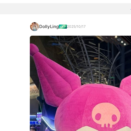
DollyLing
2025/10/17