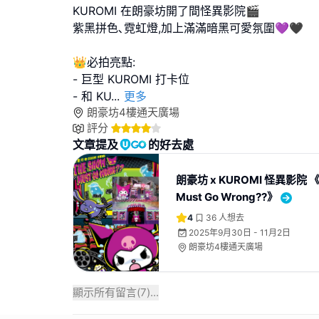
KUROMI 在朗豪坊開了間怪異影院🎬
紫黑拼色､霓虹燈,加上滿滿暗黑可愛氛圍💜🖤
👑必拍亮點:
- 巨型 KUROMI 打卡位
- 和 KU
...
更多
朗豪坊4樓通天廣場
評分
文章提及
的好去處
朗豪坊 x KUROMI 怪異影院 《
Must Go Wrong??》
4
36
人想去
2025年9月30日 - 11月2日
朗豪坊4樓通天廣場
顯示所有留言(
7
)...