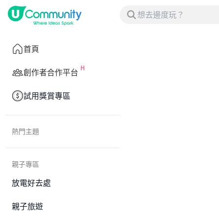
首頁
創作者合作平台
試用獎賞專區
熱門主題
親子專區
放電好去處
親子旅遊