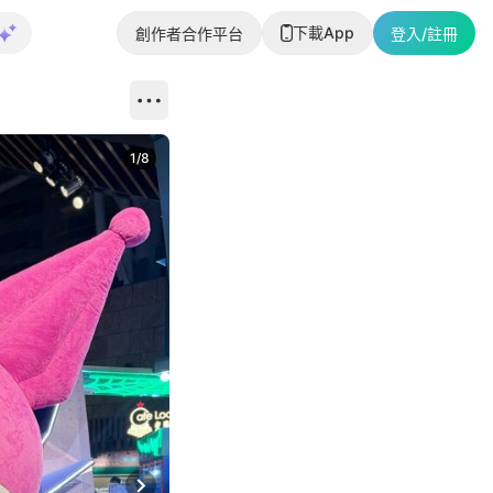
下載App
創作者合作平台
登入/註冊
1
/
8