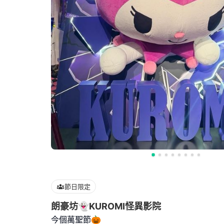
節日限定
朗豪坊👻KUROMI怪異影院
今個萬聖節🎃