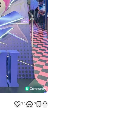
Next slide
73
7