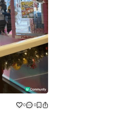
Next slide
0
0