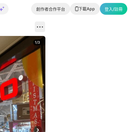
下載App
創作者合作平台
登入/註冊
1
/
3