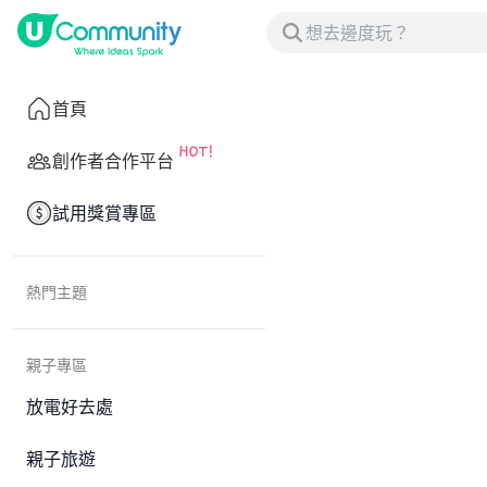
首頁
創作者合作平台
試用獎賞專區
熱門主題
親子專區
放電好去處
親子旅遊