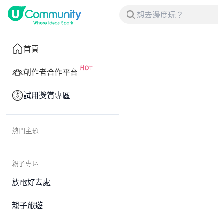
首頁
創作者合作平台
試用獎賞專區
熱門主題
親子專區
放電好去處
親子旅遊