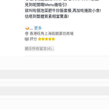
見到呢間嘅Menu幾吸引!
就叫咗個泡菜肥牛炒飯套餐,再加咗幾款小食!
估唔到整體質素相當驚喜!
🍛
...
更多
香港旺角上海街朗豪坊商場
評分
顯示所有留言(
4
)...