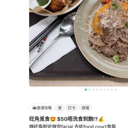
香港攻略
食
打卡
商場
旺角覓食🤩 $50唔洗食到飽⁉️💰
喺旺角附近做完facial 去咗food court食飯