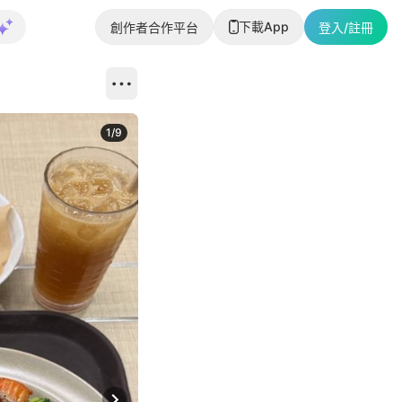
下載App
創作者合作平台
登入/註冊
1
/
9