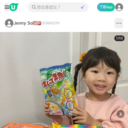
下載App
Jenny So
2026/02/10
1
/
10
Next