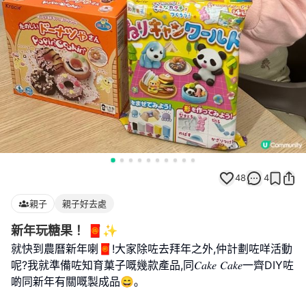
48
4
親子
親子好去處
新年玩糖果！ 🧧✨
就快到農曆新年喇🧧!大家除咗去拜年之外,仲計劃咗咩活動
呢?我就準備咗知育菓子嘅幾款產品,同𝐶𝑎𝑘𝑒 𝐶𝑎𝑘𝑒一齊DIY咗
啲同新年有關嘅製成品😄｡