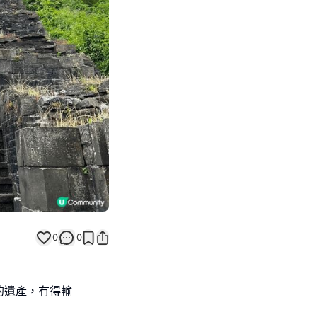
Next slide
0
0