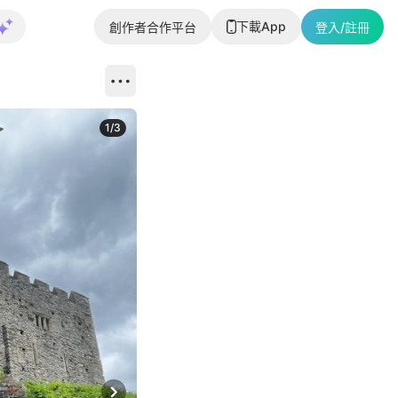
下載App
創作者合作平台
登入/註冊
1
/
3