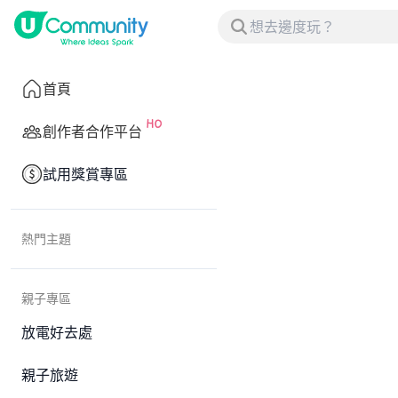
首頁
創作者合作平台
試用獎賞專區
熱門主題
親子專區
放電好去處
親子旅遊