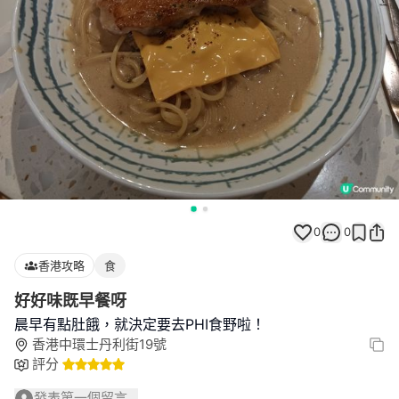
0
0
香港攻略
食
好好味既早餐呀
晨早有點肚餓，就決定要去PHI食野啦！
香港中環士丹利街19號
評分
發表第一個留言...