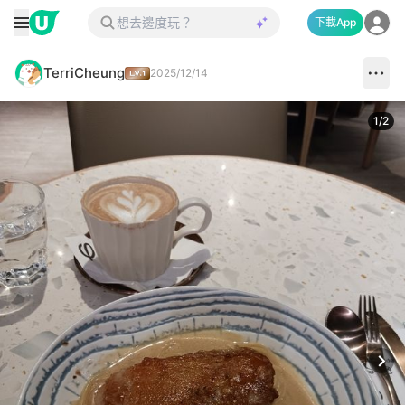
下載App
TerriCheung
2025/12/14
1
/
2
Next