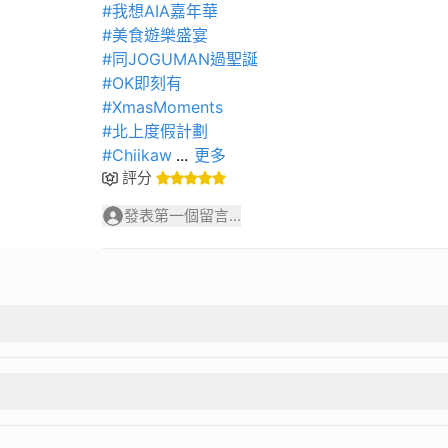
#我想AIA嘉年華
#美食遊樂盛宴
#同JOGUMAN過聖誕
#OK即刻有
#XmasMoments
#北上度假計劃
#Chiikaw
...
更多
評分
發表第一個留言...