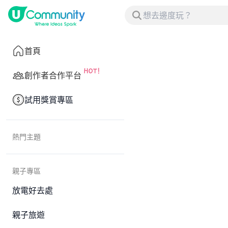
首頁
創作者合作平台
試用獎賞專區
熱門主題
親子專區
放電好去處
親子旅遊