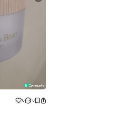
Next slide
0
0