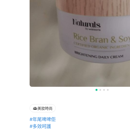
美妝時尚
#年尾啤啤佢
#多效呵護