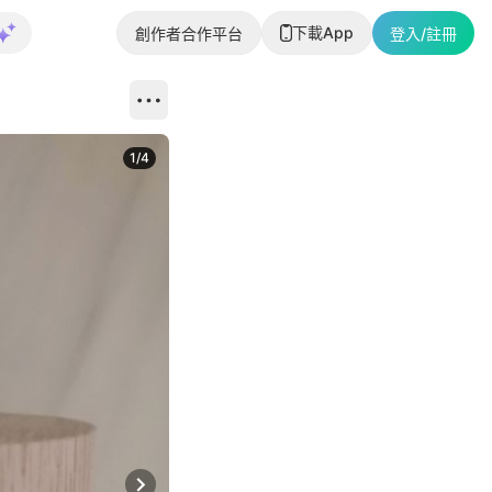
下載App
創作者合作平台
登入/註冊
1
/
4