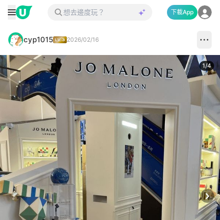
下載App
cyp1015
2026/02/16
1
/
4
Next