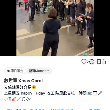
Loaded
:
Unmute
100.00%
2
1
節日限定
聖誕Moments
救世軍 Xmas Carol
又係辣媽好介紹🤗
上星期五 happy Friday 收工,駐足欣賞咗一陣間!🎼🎹🎤
🎺🪉🎻🪈🎵🎶